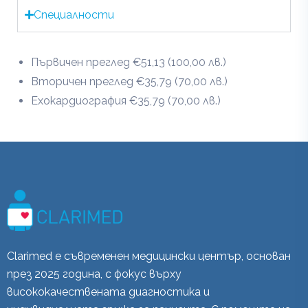
Специалности
Първичен преглед €51,13 (100,00 лв.)
Вторичен преглед €35,79 (70,00 лв.)
Ехокардиография €35,79 (70,00 лв.)
Clarimed е съвременен медицински център, основан
през 2025 година, с фокус върху
висококачествената диагностика и