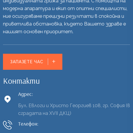
индивидуалната грижа за пациента. С помощта на
модерна апаратура и екип от опитни специалисти,
ние осигуряваме прецизни резултати в спокойна и
приветлива обстановка, където Вашето здраве е
нашият основен приоритет.
ЗАПАЗЕТЕ ЧАС
Контакти
Адрес:
Бул. Евлоги и Христо Георгиев 108, гр. София (в
сградата на XVII ДКЦ)
Телефон: