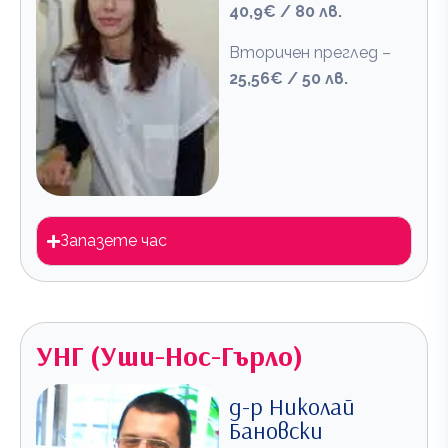
40,9€ / 80 лв.
Вторичен преглед –
25,56€ / 50 лв.
Запазете час
УНГ (Уши-Нос-Гърло)
д-р Николай
Бановски