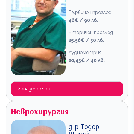
Първичен преглед –
46€ / 90 лв.
Вторичен преглед –
25,56€ / 50 лв.
Аудиометрия –
20,45€ / 40 лв.
Запазете час
Неврохирургия
д-р Тодор
Шамов