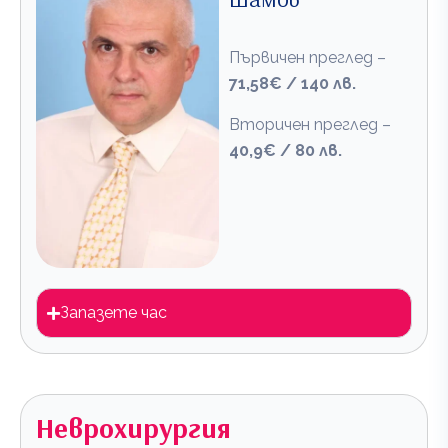
Първичен преглед –
71,58€ / 140 лв.
Вторичен преглед –
40,9€ / 80 лв.
Запазете час
Неврохирургия