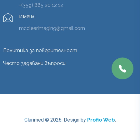
+(359) 885 20 12 12
Имейл:
mcclearimaging@gmail.com
Политика за поверителност
Често задавани въпроси
Clarimed © 2026.
Design by
Profio Web
.