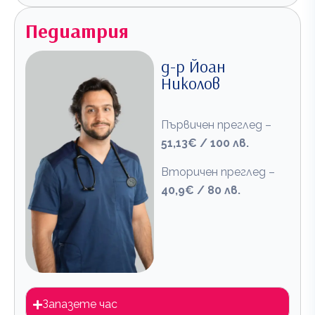
Педиатрия
д-р Йоан
Николов
Първичен преглед –
51,13€ / 100 лв.
Вторичен преглед –
40,9€ / 80 лв.
Запазете час