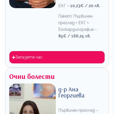
ЕКГ –
10,23€ / 20 лв.
Пакет: Първичен
преглед + ЕКГ +
Ехокардиография –
85€ / 166,25 лв.
Запазете час
Очни болести
д-р Ана
Георгиева
Първичен преглед –