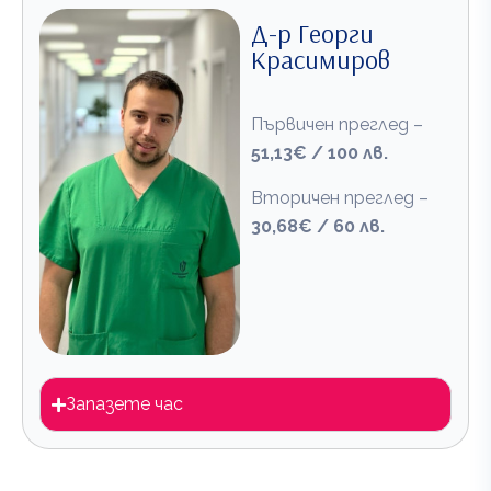
Д-р Георги
Красимиров
Първичен преглед –
51,13€ / 100 лв.
Вторичен преглед –
30,68€ / 60 лв.
Запазете час