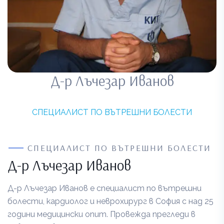
Д-р Лъчезар Иванов
СПЕЦИАЛИСТ ПО ВЪТРЕШНИ БОЛЕСТИ
СПЕЦИАЛИСТ ПО ВЪТРЕШНИ БОЛЕСТИ
Д-р Лъчезар Иванов
Д-р Лъчезар Иванов е специалист по вътрешни
болести, кардиолог и неврохирург в София с над 25
години медицински опит. Провежда прегледи в