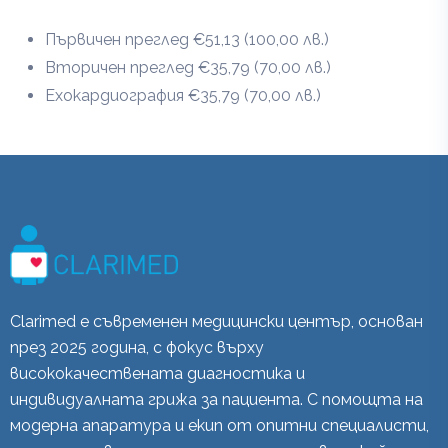
Първичен преглед €51,13 (100,00 лв.)
Вторичен преглед €35,79 (70,00 лв.)
Ехокардиография €35,79 (70,00 лв.)
Clarimed е съвременен медицински център, основан
през 2025 година, с фокус върху
висококачествената диагностика и
индивидуалната грижа за пациента. С помощта на
модерна апаратура и екип от опитни специалисти,