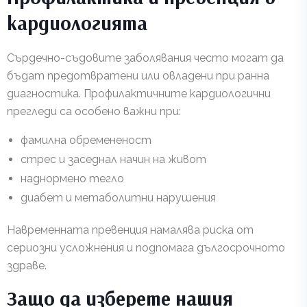
кардиологията
Сърдечно-съдовите заболявания често могат да
бъдат предотвратени или овладени при ранна
диагностика. Профилактичните кардиологични
прегледи са особено важни при:
фамилна обремененост
стрес и заседнал начин на живот
наднормено тегло
диабет и метаболитни нарушения
Навременната превенция намалява риска от
сериозни усложнения и подпомага дългосрочното
здраве.
Защо да изберете нашия