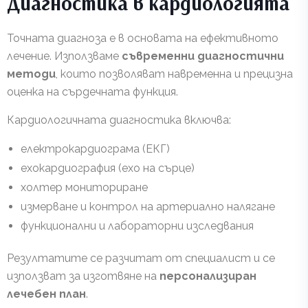
Диагностика в кардиологията
Точната диагноза е в основата на ефективното
лечение. Използваме
съвременни диагностични
методи
, които позволяват навременна и прецизна
оценка на сърдечната функция.
Кардиологичната диагностика включва:
електрокардиограма (ЕКГ)
ехокардиография (ехо на сърце)
холтер мониториране
измерване и контрол на артериално налягане
функционални и лабораторни изследвания
Резултатите се разчитат от специалист и се
използват за изготвяне на
персонализиран
лечебен план
.