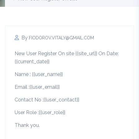
By
FIODOROV.VITALY@GMAIL.COM
New User Register On site {{site_url}} On Date:
{{current_date}}
Name : {{user_name}}
Email :{{user_email}}
Contact No :{{user_contact}}
User Role :{{user_role}}
Thank you.