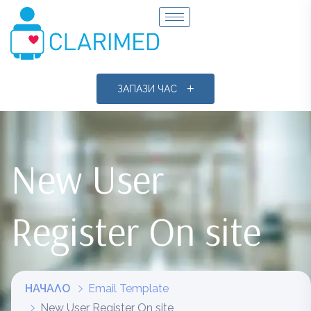
ЗАПАЗИ ЧАС
New User
Register On site
НАЧАЛО
Email Template
New User Register On site