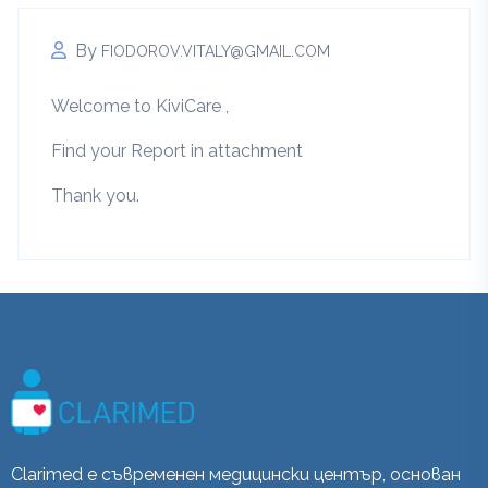
By
FIODOROV.VITALY@GMAIL.COM
Welcome to KiviCare ,
Find your Report in attachment
Thank you.
Clarimed е съвременен медицински център, основан