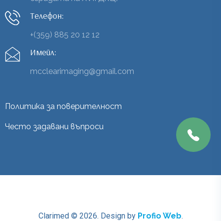
Телефон:
+(359) 885 20 12 12
Имейл:
mcclearimaging@gmail.com
Политика за поверителност
Често задавани въпроси
Clarimed © 2026.
Design by
Profio Web
.