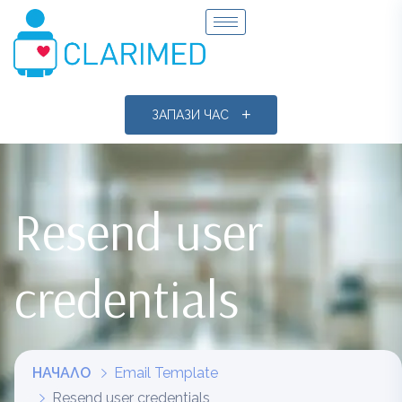
ЗАПАЗИ ЧАС
Resend user
credentials
НАЧАЛО
Email Template
Resend user credentials