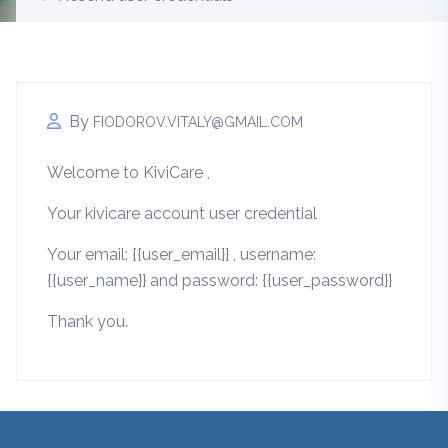
By
FIODOROV.VITALY@GMAIL.COM
Welcome to KiviCare ,
Your kivicare account user credential
Your email: {{user_email}} , username:
{{user_name}} and password: {{user_password}}
Thank you.