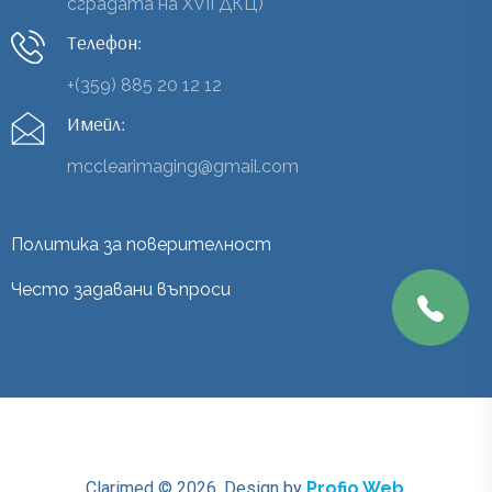
сградата на XVII ДКЦ)
Телефон:
+(359) 885 20 12 12
Имейл:
mcclearimaging@gmail.com
Политика за поверителност
Често задавани въпроси
Clarimed © 2026.
Design by
Profio Web
.