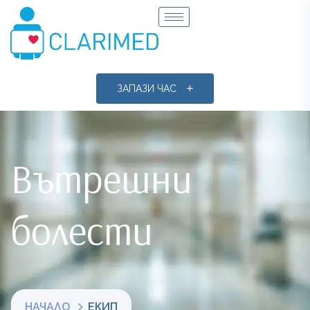
ЗАПАЗИ ЧАС
Вътрешни
болести
НАЧАЛО
ЕКИП