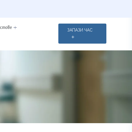
естове
ЗАПАЗИ ЧАС