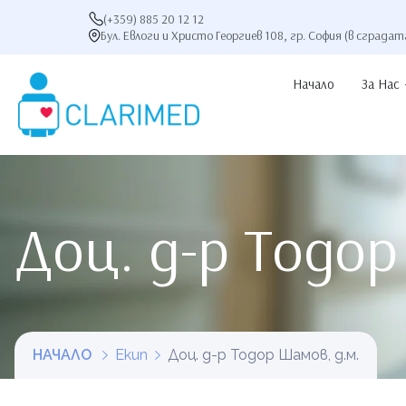
(+359) 885 20 12 12
Бул. Евлоги и Христо Георгиев 108, гр. София (в сградат
Начало
За Нас
Доц. д-р Тодор
НАЧАЛО
Екип
Доц. д-р Тодор Шамов, д.м.