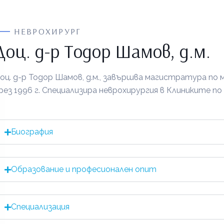
НЕВРОХИРУРГ
Доц. д-р Тодор Шамов, д.м.
оц. д-р Тодор Шамов, д.м., завършва магистратура по 
рез 1996 г. Специализира неврохирургия в Клиниките п
Биография
Образование и професионален опит
Специализация