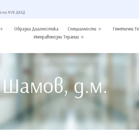
а на XVII ДКЦ)
Образна Диагностика
Специалности
Генетични Т
Интравенозни Терапии
 Шамов, д.м.