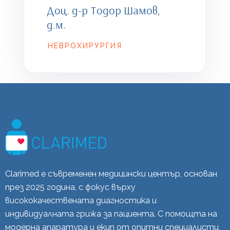
Доц. д-р Тодор Шамов,
д.м.
НЕВРОХИРУРГИЯ
Clarimed е съвременен медицински център, основан
през 2025 година, с фокус върху
висококачествената диагностика и
индивидуалната грижа за пациента. С помощта на
модерна апаратура и екип от опитни специалисти,