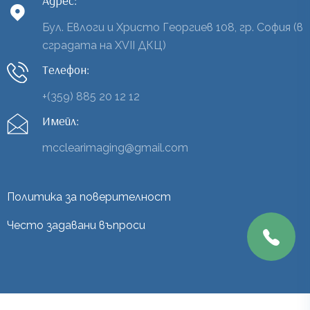
Адрес:
Бул. Евлоги и Христо Георгиев 108, гр. София (в
сградата на XVII ДКЦ)
Телефон:
+(359) 885 20 12 12
Имейл:
mcclearimaging@gmail.com
Политика за поверителност
Често задавани въпроси