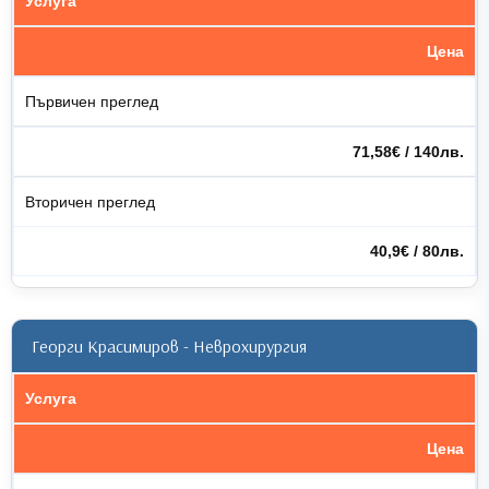
Услуга
Цена
Първичен преглед
71,58€ / 140лв.
Вторичен преглед
40,9€ / 80лв.
Георги Красимиров - Неврохирургия
Услуга
Цена