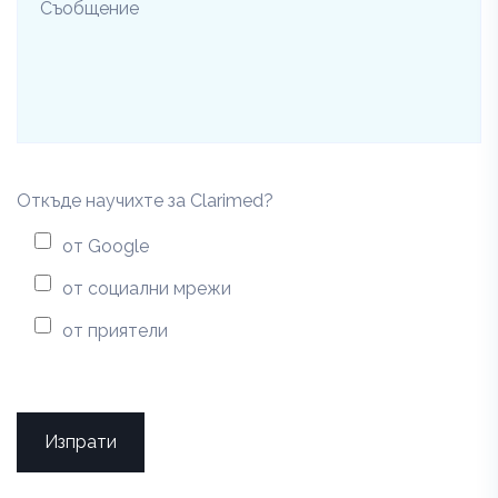
Откъде научихте за Clarimed?
от Google
от социални мрежи
от приятели
Изпрати