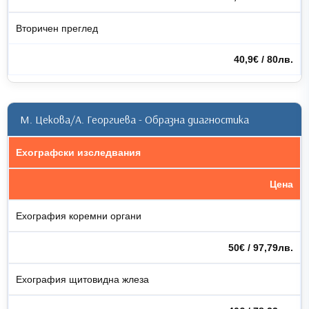
Вторичен преглед
40,9€ / 80лв.
М. Цекова/А. Георгиева - Образна диагностика
Ехографски изследвания
Цена
Ехография коремни органи
50€ / 97,79лв.
Ехография щитовидна жлеза