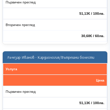
Първичен преглед
51,13€ / 100лв.
Вторичен преглед
30,68€ / 60лв.
Лъчезар Иванов - Кардиология/Вътрешни болести
Услуга
Цена
Първичен преглед
51,13€ / 100лв.