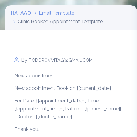
НАЧАЛО
Email Template
Clinic Booked Appointment Template
By
FIODOROV.VITALY@GMAIL.COM
New appointment
New appointment Book on {{current_date}}
For Date: {{appointment_date}} , Time :
{{appointment_time}} , Patient : {{patient_name}}
, Doctor : {{doctor_name}}
Thank you.