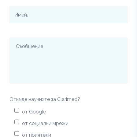
Откъде научихте за Clarimed?
от Google
от социални мрежи
от приятели