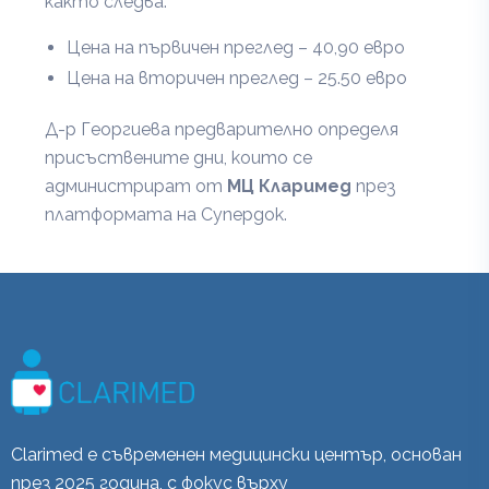
както следва:
Цена на първичен преглед – 40,90 евро
Цена на вторичен преглед – 25.50 евро
Д-р Георгиева предварително определя
присъствените дни, които се
администрират от
МЦ Кларимед
през
платформата на Супердок.
Clarimed е съвременен медицински център, основан
през 2025 година, с фокус върху