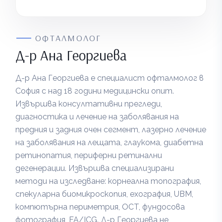
ОФТАЛМОЛОГ
Д-р Ана Георгиева
Д-р Ана Георгиева е специалист офталмолог в
София с над 18 години медицински опит.
Извършва консултативни прегледи,
диагностика и лечение на заболявания на
предния и задния очен сегмент, лазерно лечение
на заболявания на лещата, глаукома, диабетна
ретинопатия, периферни ретинални
дегенерации. Извършва специализирани
методи на изследване: корнеална топография,
спекуларна биомикроскопия, ехография, UBM,
компютърна периметрия, OCT, фундосова
фотография, FA/ICG. Д-р Георгиева не