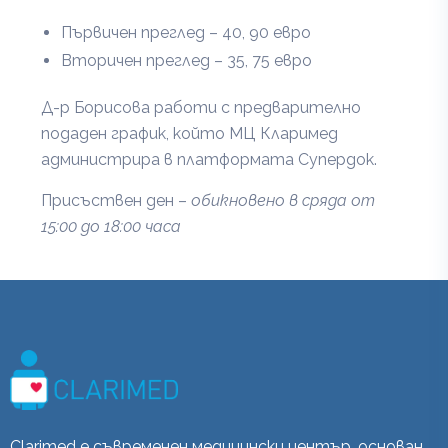
Първичен преглед – 40, 90 евро
Вторичен преглед – 35, 75 евро
Д-р Борисова работи с предварително
подаден график, който МЦ Кларимед
администрира в платформата Супердок.
Присъствен ден –
обикновено в сряда от
15:00 до 18:00 часа
Clarimed е съвременен медицински център, основан