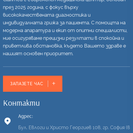
през 2025 година, с фокус върху
висококачествената диагностика и
индивидуалната грижа за пациента. С помощта на
модерна апаратура и екип от опитни специалисти,
ние осигуряваме прецизни резултати в спокойна и
приветлива обстановка, където Вашето здраве е
нашият основен приоритет.
ЗАПАЗЕТЕ ЧАС
Контакти
Адрес:
Бул. Евлоги и Христо Георгиев 108, гр. София (в