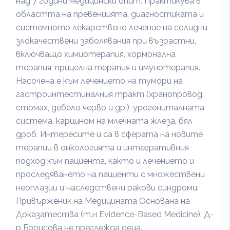
над 7 години медицински опит. Практикува в
областта на превенцията, диагностиката и
системното лекарствено лечение на солидни
злокачествени заболявания при възрастни,
включващо химиотерапия, хормонална
терапия, прицелна терапия и имунотерапия.
Насочена е към лечението на тумори на
гастроинтестиналния тракт (хранопровод,
стомах, дебело черво и др.), урогениталната
система, карцином на млечната жлеза, бял
дроб. Интересите ѝ са в сферата на новите
терапии в онкологията и интегративния
подход към пациента, както и лечението и
проследяването на пациенти с множествени
неоплазии и наследствени ракови синдроми.
Привърженик на Медицината Основана на
Доказатества (т.н Evidence-Based Medicine). Д-
р Борисова не преглежда деца.