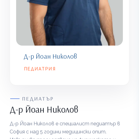
Д-р Йоан Николов
ПЕДИАТРИЯ
ПЕДИАТЪР
Д-р Йоан Николов
Д-р Йоан Николов е специалист педиатър в
София с над 5 години медицински опит.