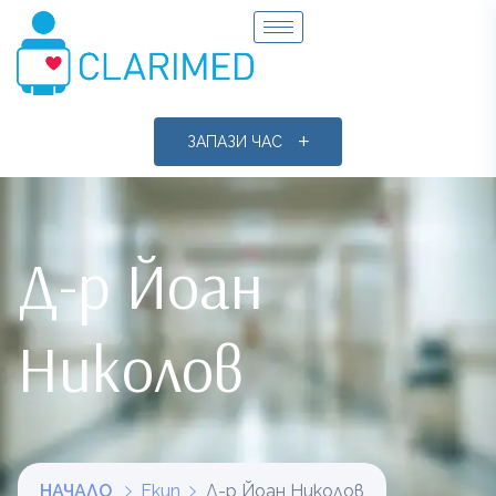
ЗАПАЗИ ЧАС
Д-р Йоан
Николов
НАЧАЛО
Екип
Д-р Йоан Николов