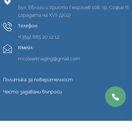
Бул. Евлоги и Христо Георгиев 108, гр. София (в
сградата на XVII ДКЦ)
Телефон:
+(359) 885 20 12 12
Имейл:
mcclearimaging@gmail.com
Политика за поверителност
Често задавани въпроси